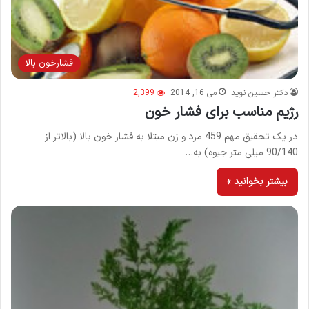
فشارخون بالا
دکتر حسین نوید
می 16, 2014
2,399
رژیم مناسب برای فشار خون
در یک تحقیق مهم 459 مرد و زن مبتلا به فشار خون بالا (بالاتر از
90/140 میلی متر جیوه) به…
بیشتر بخوانید »