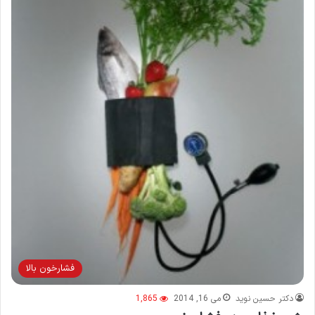
فشارخون بالا
دکتر حسین نوید
می 16, 2014
1,865