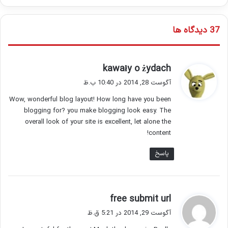
‫37 دیدگاه ها
گ
kawały o żydach
ف
آگوست 28, 2014 در 10:40 ب.ظ
ت
Wow, wonderful blog layout! How long have you been
:
blogging for? you make blogging look easy. The
overall look of your site is excellent, let alone the
content!
پاسخ
گ
free submit url
ف
آگوست 29, 2014 در 5:21 ق.ظ
ت