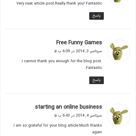
Very neat article post.Really thank you! Fantastic.
:
پاسخ
گ
Free Funny Games
ف
سپتامبر 3, 2014 در 6:09 ب.ظ
ت
I cannot thank you enough for the blog post.
:
Fantastic.
پاسخ
گ
starting an online business
ف
سپتامبر 4, 2014 در 6:43 ب.ظ
ت
I am so grateful for your blog article.Much thanks
:
again.