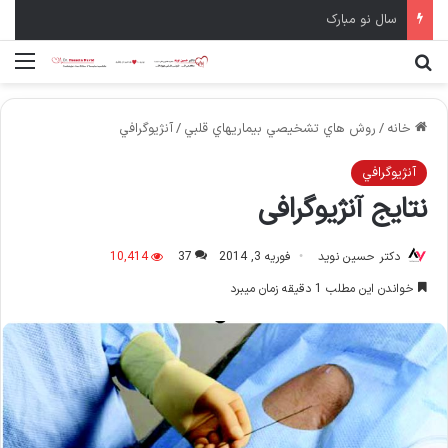
سال نو مبارک
جستجو برای
منو
خانه
/
روش هاي تشخيصي بيماريهاي قلبي
/
آنژيوگرافي
آنژيوگرافي
نتایج آنژیوگرافی
دکتر حسین نوید
فوریه 3, 2014
37
10,414
خواندن این مطلب 1 دقیقه زمان میبرد