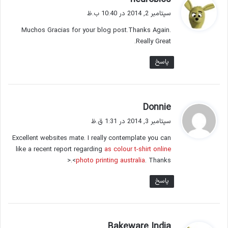
ف
سپتامبر 2, 2014 در 10:40 ب.ظ
ت
Muchos Gracias for your blog post.Thanks Again.
:
Really Great.
پاسخ
گ
Donnie
ف
سپتامبر 3, 2014 در 1:31 ق.ظ
ت
Excellent websites mate. I really contemplate you can
:
like a recent report regarding
as colour t-shirt online
photo printing australia
. Thanks>.<
پاسخ
گ
Bakeware India