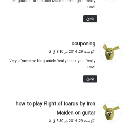
Im grateful for the post.Much thanks again. Really
:
Cool.
پاسخ
گ
couponing
ف
آگوست 29, 2014 در 8:10 ق.ظ
ت
Very informative blog article.Really thank you! Really
:
Cool.
پاسخ
how to play Flight of Icarus by Iron
گ
Maiden on guitar
ف
آگوست 29, 2014 در 8:30 ق.ظ
ت