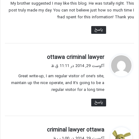
My brother suggested I may like this blog. He was totally right. This
:
post truly made my day. You can not believe just how so much time I
had spent for this information! Thank you!
پاسخ
گ
ottawa criminal lawyer
ف
آگوست 29, 2014 در 11:11 ق.ظ
ت
Great write-up, I am regular visitor of one’s site,
:
maintain up the nice operate, and It’s going to be a
regular visitor for a long time.
پاسخ
گ
criminal lawyer ottawa
ف
آگوست 29, 2014 در 1:00 ب.ظ