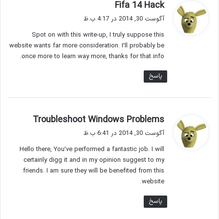
گ
Fifa 14 Hack
ف
آگوست 30, 2014 در 4:17 ب.ظ
ت
Spot on with this write-up, I truly suppose this
:
website wants far more consideration. I’ll probably be
once more to learn way more, thanks for that info.
پاسخ
گ
Troubleshoot Windows Problems
ف
آگوست 30, 2014 در 6:41 ب.ظ
ت
Hello there, You’ve performed a fantastic job. I will
:
certainly digg it and in my opinion suggest to my
friends. I am sure they will be benefited from this
website.
پاسخ