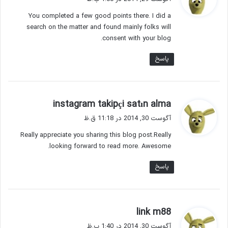
ت
You completed a few good points there. I did a
:
search on the matter and found mainly folks will
consent with your blog.
پاسخ
گ
instagram takipçi satın alma
ف
آگوست 30, 2014 در 11:18 ق.ظ
ت
Really appreciate you sharing this blog post.Really
:
looking forward to read more. Awesome.
پاسخ
گ
link m88
ف
آگوست 30, 2014 در 1:40 ب.ظ