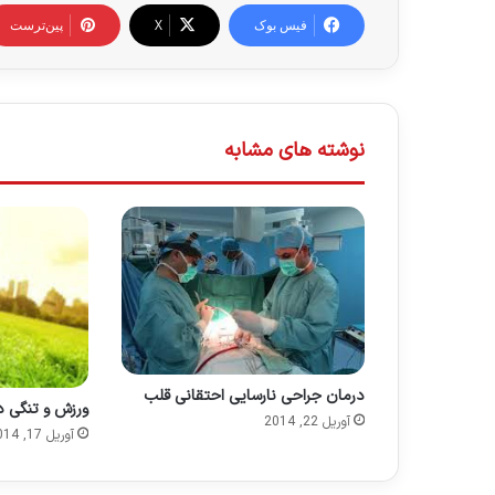
فیس بوک
X
‫پین‌ترست
نوشته های مشابه
درمان جراحی ﻧﺎﺭﺳﺎﻳﻰ ﺍﺣﺘﻘﺎﻧﻰ ﻗﻠﺐ
ورزش و تنگی د
آوریل 22, 2014
آوریل 17, 2014