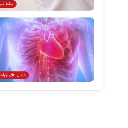
سکته قلب
درمان هاي جراح