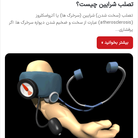
تصلب شرایین چیست؟
تصلب (سخت شدن) شرایین (سرخرگ ها) یا آترواسکلروز
(atherosclerosis) عبارت از سخت و ضخیم شدن دیواره سرخرگ ها. اگر
پرفشاری…
بیشتر بخوانید »