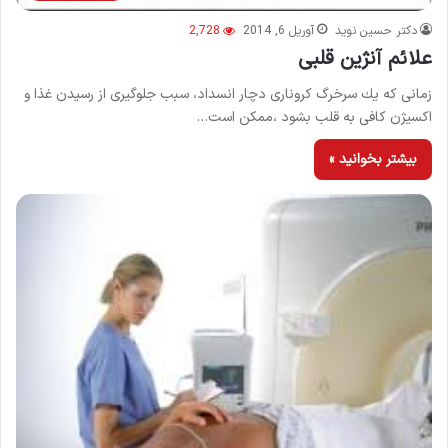
دکتر حسین نوید
آوریل 6, 2014
2,728
علائم آنژين قلبی
زمانی كه يك سرخرگ كروناری دچار انسداد، سبب جلوگيری از رسيدن غذا و
اكسيژن كافی به قلب بشود ،ممكن است…
بیشتر بخوانید »