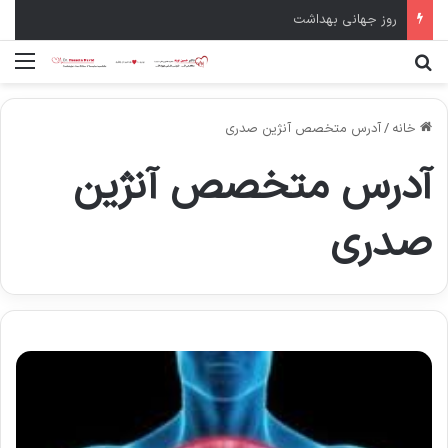
سال نو مبارک
جستجو برای
منو
خانه
/
آدرس متخصص آنژین صدری
آدرس متخصص آنژین
صدری