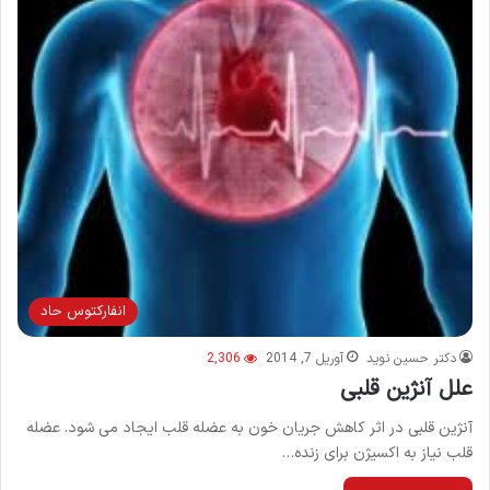
انفاركتوس حاد
دکتر حسین نوید
آوریل 7, 2014
2,306
علل آنژین قلبی
آنژین قلبی در اثر کاهش جریان خون به عضله قلب ایجاد می شود. عضله
قلب نیاز به اکسیژن برای زنده…