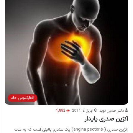
انفاركتوس حاد
دکتر حسین نوید
آوریل 2, 2014
1,882
آنژین صدری پایدار
آنژین صدری ( angina pectoris) یک سندرم بالینی است که به علت