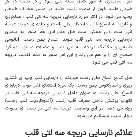
طول سیستول به طور کامل بسته نمی شود و در نتیجه در هر
ضربان قلب، خون از سمت راست قلب، در مسیر مخالف طبیعی
پمپ می شود. در اکثر موارد نارسایی دریچه سه لتی قلب ، عملکردی
و ثانویه به اتساع قابل ملاحظه بطن راست و حلقه ی دریچه ی سه
لتی است ولی ممکن است علل مادرزادی هم منجر به بیماری
نارسایی دریچه سه لتی قلب شوند. اتساع بطن راست، آناتومی
طبیعی و مکانیک دریچه سه لتی قلب و عضلات مسئول عملکرد
صحیح آن را بر هم می زند و این امر منجر به عدم کفایت دریچه
سه لتی قلب می شود.
علل شایع اتساع بطن راست عبارتند از: نارسایی قلب چپ، پر فشاری
ریوی و انفارکتوس بطن راست. یک مورد استثنای قابل توجه درباره ی
اتساع بطن راست به عنوان عامل نارسایی دریچه سه لتی قلب در
التهاب پوشش داخل حفرات قلب راست (آندوکاردیت قلب راست)
روی می دهد. در این وضعیت دریچه سه لتی در نتیجه ی عفونت
دچار آسیب مستقیم می شود.
علائم نارسایی دریچه سه لتی قلب