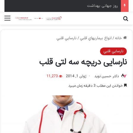
سال نو مبارک
جستجو برای
منو
خانه
/
انواع بيماريهاي قلبي
/
نارسايي قلبي
نارسايي قلبي
نارسایی دریچه سه لتی قلب
دکتر حسین نوید
ژوئن 1, 2014
11,273
خواندن این مطلب 3 دقیقه زمان میبرد