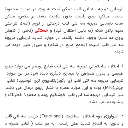
نارسایی دریچه سه لتی قلب ممکن است به ویژه در صورت محفوظ
ماندن عملکرد بطن راست، بدون علامت باشد. بر عکس، ممکن
است نارسایی دریچه سه لتی قلب درجاتی از تورم (اِدِم)، ناراحتی
مبهم بالای شکم (به دلیل احتقان کبد) و
خستگی
(ناشی از کاهش
برون ده قلب) وجود داشته باشند. در موارد شدید نارسایی دریچه
سه لتی قلب آسیت (تجمع مایع در شکم) و سیروز قلبی دیده می
شوند.
۱- اختلال ساختمانی دریچه سه لتی قلب شایع بوده و می تواند بطور
طبیعی و بدون همراهی با بیماری دیگری دیده شود.در این موارد
نارسایی دریچه سه لتی قلب (یا رگور‍ژیتاسیون تری کوسپید) اغلب
جزئی(Mild) بوده و این موارد همراه با فشار ریوی نرمال می باشد.
سیر نارسایی دریچه سه لتی قلب خوشخیم بوده و معمولا خطرناک و
پیشرونده نمی باشد.
۲- اتیولوژى دوم اختلال عملکردی (Functional) دریچه سه لتی قلب
و ثانویه به اتساع شدید بطن راست به هر علت ( اغلب همراه با