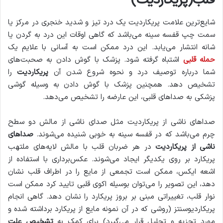
قلب(پریکاردیت)
شایع‌ترین علامت پریکاردیت یک درد تیز و شدید خنجری در مرکز یا
سمت چپ قفسه سینه می‌باشد که گاهی اوقات این درد به گردن یا
شانه انتشار می‌یابد. این درد ممکن است به آسانی با علایم یک
حمله قلبی
اشتباه گرفته ‌شود. پزشک با گوش دادن به صحبت‌های
شما درباره توصیف درد و نحوه شروع شدن آن
پریکاردیت
را
تشخیص دهد. همچنین پزشک با گوش دادن به وسیله گوشی
پزشکی به صداهای قلبی، این عارضه را تشخیص می‌دهد.
صداهای ناشی از پریکاردیت مثل صدای ناشی از مالش دو سطح
چرم می‌باشد که در قفسه سینه به خوبی شنیده می‌شوند.
صداهای
ناشی از پریکاردیت
در هر ضربان قلب با مالش لایه‌های ملتهب
پریکارد بر روی یکدیگر ایجاد می‌شوند. عکس‌برداری با استفاده از
اشعه ایکس، ممکن است تجمعی از مایع را در اطراف قلب نشان
دهد، این تصویر را می‌توان بوسیله اکوی قلبی تایید کرد ممکن است
نوار قلب، تغییراتی مبنی بر بروز پریکارد را نشان دهد. گاهی انجام
پریکاردیوسنتز (روشی که در آن نمونه مایع از پریکارد برداشته شده و
مورد تجزیه و تحلیل قرار می‌گیرد) برای کمک به
تشخیص علت